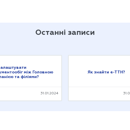
Останні записи
налаштувати
ументообіг між Головною
Як знайти е-ТТН?
панією та філіями?
31.01.2024
31.