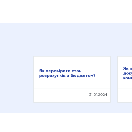
Як 
Як перевірити стан
док
розрахунків з бюджетом?
ком
31.01.2024