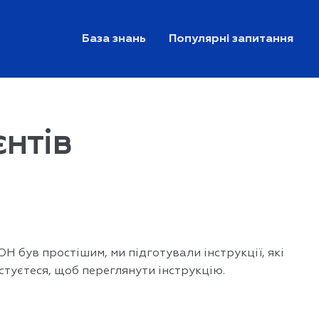
База знань
Популярні запитання
єнтів
Н був простішим, ми підготували інструкції, які
стуєтеся, щоб переглянути інструкцію.