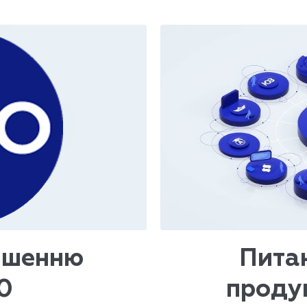
ішенню
Пита
0
проду