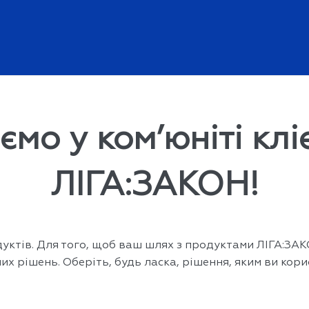
ємо у ком’юніті клі
ЛІГА:ЗАКОН!
ктів. Для того, щоб ваш шлях з продуктами ЛІГА:ЗАКО
х рішень. Оберіть, будь ласка, рішення, яким ви кори