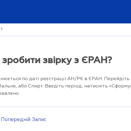
Н?
 зробити звірку з ЄРАН?
снюється по даті реєстрації АН/РК в ЄРАН. Перейдіть 
Пальне, або Спирт. Введіть період, натисніть «Сформу
равлено.
гація
Попередній Запис
сів