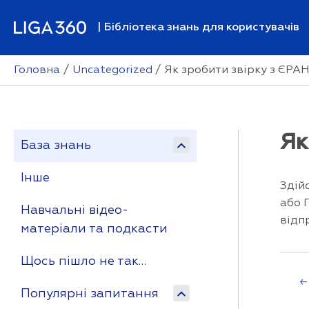
Перейти
до
| Бібліотека знань для користувачів
вмісту
Головна
Uncategorized
Як зробити звірку з ЄРА
Як
База знань
Інше
Здій
або 
Навчальні відео-
відп
матеріали та подкасти
Щось пішло не так…
Наві
←
Популярні запитання
запи