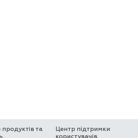
р продуктів та
Центр підтримки
ь
користувачів