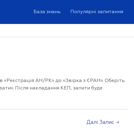
База знань
Популярні запитання
в «Реєстрація АН/РК» до «Звірка з ЄРАН». Оберіть
вати». Після накладання КЕП, запити буде
Далі Запис
→