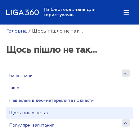
Перейти
| Бібліотека знань для
до
користувачів
Mai
вмісту
Men
Головна
Щось пішло не так…
Щось пішло не так…
База знань
Інше
Навчальні відео-матеріали та подкасти
Щось пішло не так…
Популярні запитання