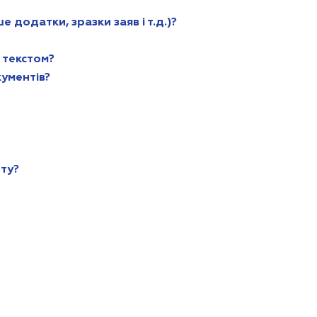
додатки, зразки заяв і т.д.)?
 текстом?
ументів?
ту?