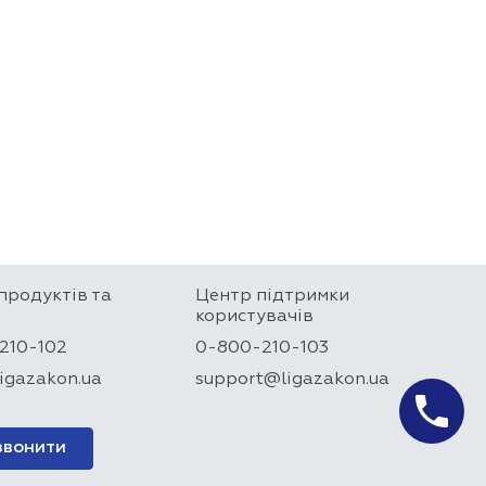
продуктів та
Центр підтримки
користувачів
210-102
0-800-210-103
igazakon.ua
support@ligazakon.ua
звонити