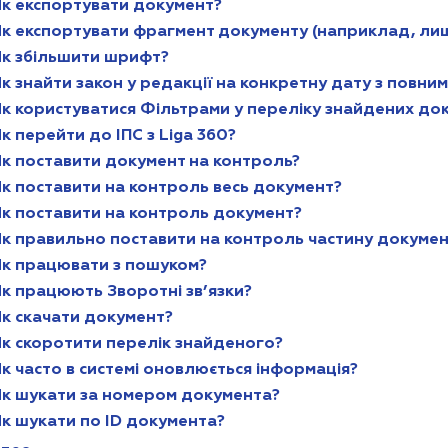
Як експортувати документ?
к експортувати фрагмент документу (наприклад, лише 
Як збільшити шрифт?
к знайти закон у редакції на конкретну дату з повним
к користуватися Фільтрами у переліку знайдених док
к перейти до ІПС з Liga 360?
Як поставити документ на контроль?
к поставити на контроль весь документ?
Як поставити на контроль документ?
Як правильно поставити на контроль частину докумен
Як працювати з пошуком?
к працюють Зворотні зв’язки?
Як скачати документ?
Як скоротити перелік знайденого?
к часто в системі оновлюється інформація?
Як шукати за номером документа?
к шукати по ID документа?