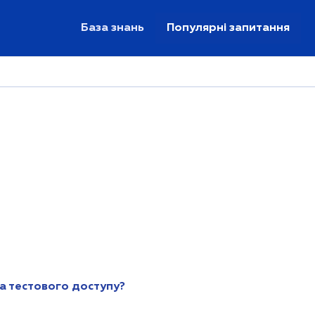
База знань
Популярні запитання
 та тестового доступу?