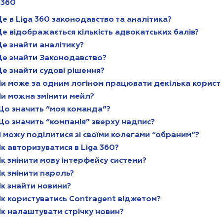
 360
е в Liga 360 законодавство та аналітика?
е відображається кількість адвокатських балів?
Де знайти аналітику?
Де знайти Законодавство?
е знайти судові рішення?
Чи може за одним логіном працювати декілька корист
Чи можна змінити мейл?
Що значить “моя команда”?
Що значить “компанія” зверху надпис?
 можу поділитися зі своїми колегами “обраним”?
к авторизуватися в Liga 360?
к змінити мову інтерфейсу системи?
Як змінити пароль?
Як знайти новини?
Як користуватись Contragent віджетом?
к налаштувати стрічку новин?