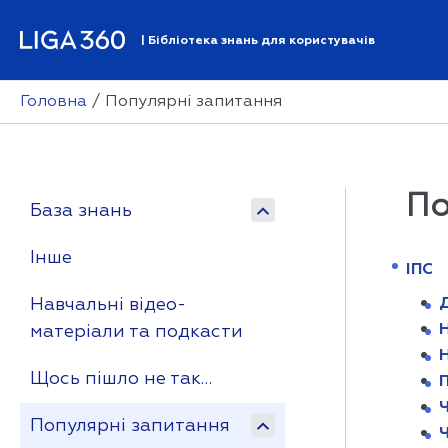
| Бібліотека знань для користувачів
Головна
Популярні запитання
По
База знань
Інше
ІПС
Навчальні відео-
Н
матеріали та подкасти
Н
Щось пішло не так…
Ч
Популярні запитання
Ч