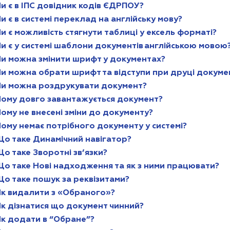
и є в ІПС довідник кодів ЄДРПОУ?
и є в системі переклад на англійську мову?
и є можливість стягнути таблиці у ексель форматі?
и є у системі шаблони документів англійською мовою
Чи можна змінити шрифт у документах?
Чи можна обрати шрифт та відступи при друці докуме
Чи можна роздрукувати документ?
Чому довго завантажується документ?
ому не внесені зміни до документу?
ому немає потрібного документу у системі?
Що таке Динамічний навігатор?
о таке Зворотні зв’язки?
Що таке Нові надходження та як з ними працювати?
о таке пошук за реквізитами?
Як видалити з «Обраного»?
Як дізнатися що документ чинний?
Як додати в “Обране”?