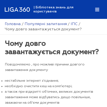
Перейти
| Бібліотека знань для
до
користувачів
Mai
вмісту
Men
Головна
Популярні запитання
ІПС
Чому довго завантажується документ?
Чому довго
завантажується документ?
Повідомляємо , про можливі причини довгого
завантаження документу:
нестабільне інтернет з’єднання;
необхідно очистити кеш на комп’ютері;
а також при відкритті об’ємних, великих документів
завантаження може відбуватись дещо повільніше,
зважаючи на об’єми документів