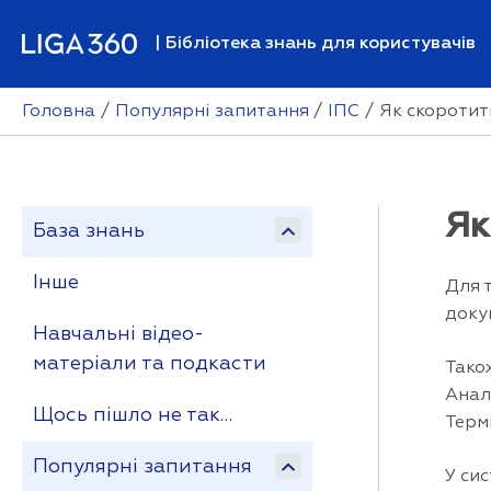
Перейти
до
| Бібліотека знань для користувачів
вмісту
Головна
Популярні запитання
ІПС
Як скоротит
Як
База знань
Інше
Для 
доку
Навчальні відео-
матеріали та подкасти
Тако
Анал
Щось пішло не так…
Терм
Популярні запитання
У си