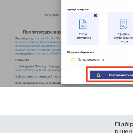
Підбі
рішен