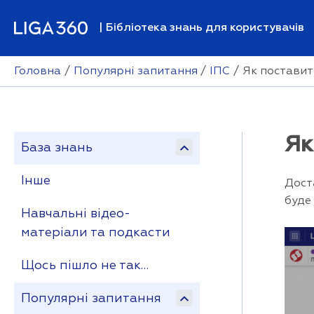
Перейти
до
| Бібліотека знань для користувачів
вмісту
Головна
Популярні запитання
ІПС
Як поставит
Як
База знань
Інше
Дост
буде
Навчальні відео-
матеріали та подкасти
Щось пішло не так…
Популярні запитання