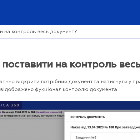
и на контроль весь документ?
 поставити на контроль вес
атньо відкрити потрібний документ та натиснути у пра
 відображено фукціонал контролю документа