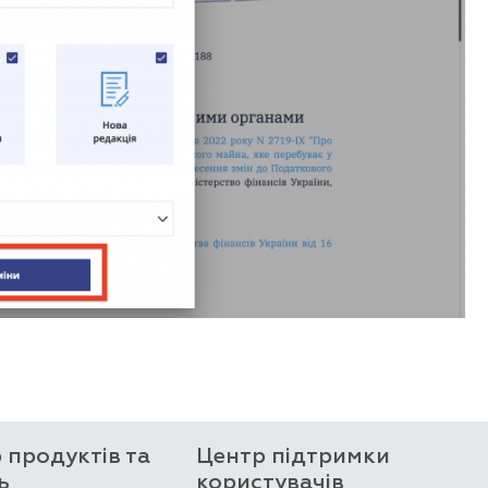
р продуктів та
Центр підтримки
ь
користувачів