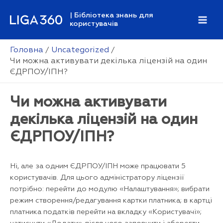
Перейти
| Бібліотека знань для
до
користувачів
Mai
вмісту
Men
Головна
Uncategorized
Чи можна активувати декілька ліцензій на один
ЄДРПОУ/ІПН?
Чи можна активувати
декілька ліцензій на один
ЄДРПОУ/ІПН?
Ні, але за одним ЄДРПОУ/ІПН може працювати 5
користувачів. Для цього адміністратору ліцензії
потрібно: перейти до модулю «Налаштування»; вибрати
режим створення/редагування картки платника; в картці
платника податків перейти на вкладку «Користувачі»;