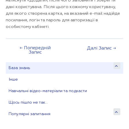
натиснути «Додати», після чого заповнити і зберегти
дані користувача. Після цього кожному користувачу,
для якого створена картка, на вказаний e-mail надійде
посилання, логін та пароль для авторизації в
особистому кабінеті.
←
Попередній
Навігація
Далі Запис
→
Запис
записів
База знань
Інше
Навчальні відео-матеріали та подкасти
Щось пішло не так…
Популярні запитання