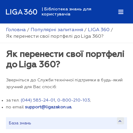
Перейти
| Бібліотека знань для
до
користувачів
Mai
вмісту
Men
Головна
Популярні запитання
LIGA 360
Як перенести свої портфелі до Liga 360?
Як перенести свої портфелі
до Liga 360?
Зверніться до Служби технічної підтримки в будь-який
зручний для Вас спосіб:
за тел.
(044) 585-24-01
,
0-800-210-103
;
по email
support@ligazakon.ua
.
База знань