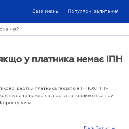
База знань
Популярні запитання
конання?
 якщо у платника немає ІПН
блікової картки платника податків (РНОКПП)»
Також серія та номер паспорта заповнюються при
Користувачі».
Далі Запис
→