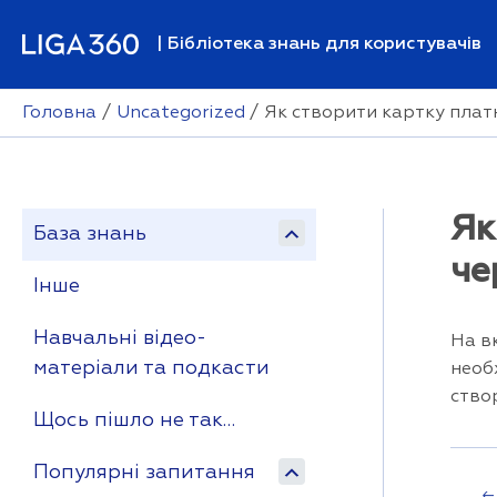
Перейти
до
| Бібліотека знань для користувачів
вмісту
Головна
Uncategorized
Як створити картку платн
Як
База знань
че
Інше
Навчальні відео-
На в
матеріали та подкасти
необ
ство
Щось пішло не так…
Популярні запитання
Наві
←