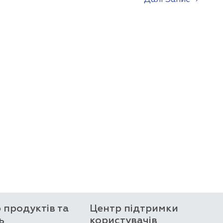
р продуктів та
Центр підтримки
ь
користувачів