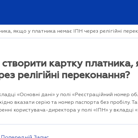
ика, якщо у платника немає ІПН через релігійні пере
 створити картку платника,
рез релігійні переконання?
кладці «Основні дані» у полі «Реєстраційний номер о
хідно вказати серію та номер паспорта без пробілу. 
ренні користувача-директора у полі «ІПН» у вкладці «
гація
Попередній Запис