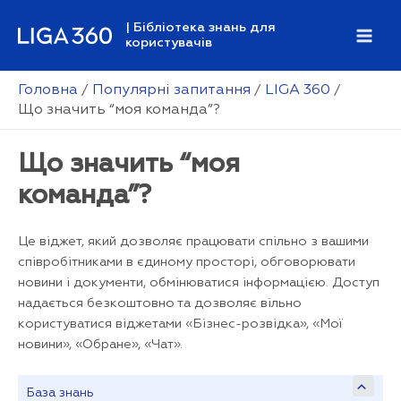
Перейти
| Бібліотека знань для
до
користувачів
Mai
вмісту
Men
Головна
Популярні запитання
LIGA 360
Що значить “моя команда”?
Що значить “моя
команда”?
Це віджет, який дозволяє працювати спільно з вашими
співробітниками в єдиному просторі, обговорювати
новини і документи, обмінюватися інформацією. Доступ
надається безкоштовно та дозволяє вільно
користуватися віджетами «Бізнес-розвідка», «Мої
новини», «Обране», «Чат».
База знань