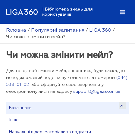
Перейти
| Бібліотека знань для
до
користувачів
Mai
вмісту
Men
Головна
Популярні запитання
LIGA 360
Чи можна змінити мейл?
Чи можна змінити мейл?
Для того, щоб змінити мейл, зверніться, будь ласка, до
менеджера, який веде вашу компанію за номером
(044)
538-01-02
або сформуйте своє звернення у
електронному листі на адресу
support@ligazakon.ua
База знань
Інше
Навчальні відео-матеріали та подкасти