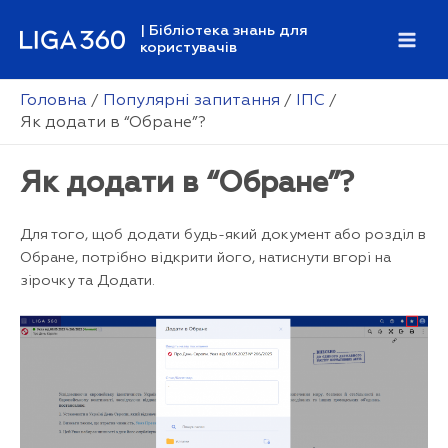
Перейти
| Бібліотека знань для
до
користувачів
Mai
вмісту
Men
Головна
Популярні запитання
ІПС
Як додати в “Обране”?
Як додати в “Обране”?
Для того, щоб додати будь-який документ або розділ в
Обране, потрібно відкрити його, натиснути вгорі на
зірочку та Додати.