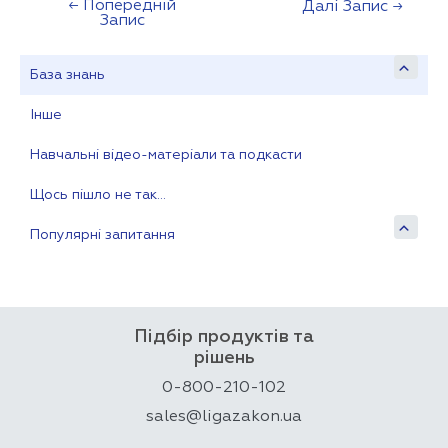
←
Попередній
Навігація
Далі Запис
→
Запис
записів
База знань
Інше
Навчальні відео-матеріали та подкасти
Щось пішло не так…
Популярні запитання
Підбір продуктів та
рішень
0-800-210-102
sales@ligazakon.ua