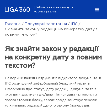
Перейти
| Бібліотека знань для
до
користувачів
Mai
вмісту
Men
Головна
Популярні запитання
ІПС
Як знайти закон у редакції на конкретну дату з
повним текстом?
Як знайти закон у редакції
на конкретну дату з повним
текстом?
На верхній панелі інструментів відкритого документа в
ІПС розміщений зафарбований блок, який містить
інформацію про статус, дату редакції документа та з
якої дати документ діє/діяв. Натиснувши на галочку з
правої сторони блоку, сервіс продемонструє перелік
усіх наявних редакцій даного закону (попередні,