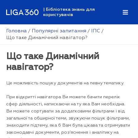
Перейти
| Бібліотека знань для
до
користувачів
Mai
вмісту
Men
Головна
Популярні запитання
ІПС
Що таке Динамічний навігатор?
Що таке Динамічний
навігатор?
Це можливість пошуку документів на певну тематику.
При відкритті навігатора Ви можете бачити перелік
сфер діяльності, натискаючи на ту яка Вам необхідна.
Ви можете сортувати за додатковими фільтрами і від
загальної та обширної теми, звужуючи пошук фільтрами,
знаходити підтему, яка б Вам була цікава та отримувати
законодавчі документи, роз’яснення і аналітику на