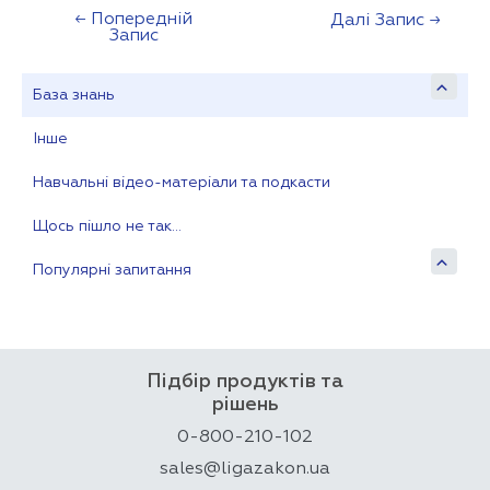
←
Попередній
Навігація
Далі Запис
→
Запис
записів
База знань
Інше
Навчальні відео-матеріали та подкасти
Щось пішло не так…
Популярні запитання
Підбір продуктів та
рішень
0-800-210-102
sales@ligazakon.ua