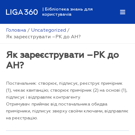
Перейти
| Бібліотека знань для
до
користувачів
Mai
вмісту
Men
Головна
Uncategorized
Як зареєструвати –РК до АН?
Як зареєструвати –РК до
АН?
Постачальник: створює, підписує, реєструє примірник
(1), чекає квитанцію; створює примірник (2) на основі (1),
підписує і відправляє контрагенту.
Отримувач: приймає від постачальника обидва
примірники, підписує зверху своїми ключами, відправляє
на реєстрацію.