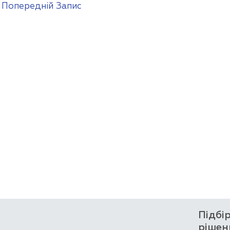
гація
Попередній Запис
сів
Підбі
рішен