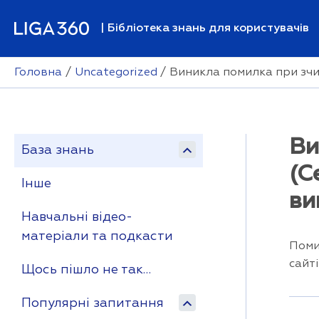
Перейти
до
| Бібліотека знань для користувачів
вмісту
Головна
Uncategorized
Виникла помилка при зчи
Ви
База знань
(С
Інше
ви
Навчальні відео-
матеріали та подкасти
Поми
сайт
Щось пішло не так…
Популярні запитання