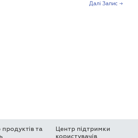
Далі Запис
→
р продуктів та
Центр підтримки
ь
користувачів