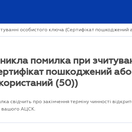
туванні особистого ключа (Сертифікат пошкоджений а
никла помилка при зчитува
ертифікат пошкоджений або
користаний (50))
лка свідчить про закінчення терміну чинності відкрит
і вашого АЦСК.