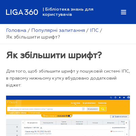
Перейти
| Бібліотека знань для
до
користувачів
Mai
вмісту
Men
Головна
Популярні запитання
ІПС
Як збільшити шрифт?
Як збільшити шрифт?
Для того, щоб збільшити шрифт у пошуковій системі ІПС,
в правому нижньому кутку вбудовано додатковий
віджет: